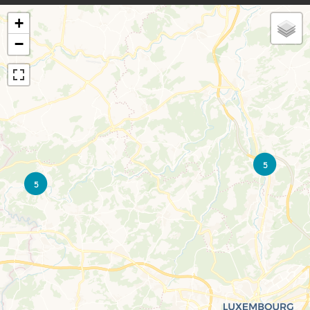
+
−
5
5