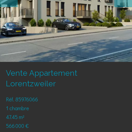
Vente Appartement
Lorentzweiler
Réf. 85976066
1 chambre
47.45 m²
566 000 €