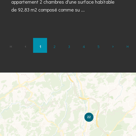
appartement 2 chambres d'une surface habitable
de 92.83 m2 composé comme su ...
1
2
3
4
5
22