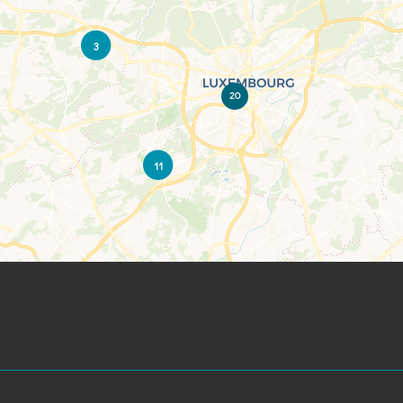
3
20
11