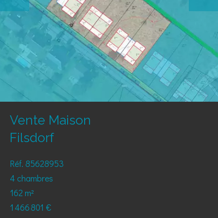
Vente Maison
Filsdorf
Réf. 85628953
4 chambres
162 m²
1 466 801 €