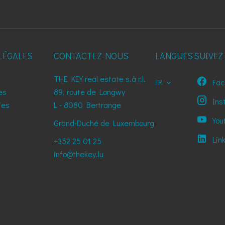
LÉGALES
CONTACTEZ-NOUS
LANGUES
SUIVEZ
THE KEY real estate s.à r.l.
Fac
FR
es
89, route de Longwy
Ins
ies
L - 8080
Bertrange
You
Grand-Duché de Luxembourg
Lin
+352 25 01 25
info@thekey.lu