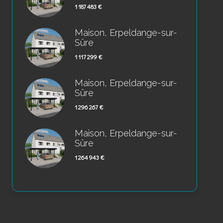
1 187 483 €
Maison, Erpeldange-sur-
Sûre
1 117 299 €
Maison, Erpeldange-sur-
Sûre
1 296 267 €
Maison, Erpeldange-sur-
Sûre
1 264 943 €