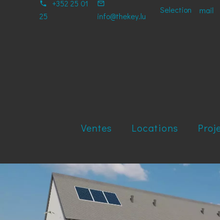
+352 25 01
Selection
mail
25
info@thekey.lu
Ventes
Locations
Proj