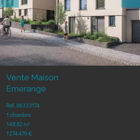
Vente Maison
Emerange
Réf. 86333174
1 chambre
148.82 m²
1 274 479 €