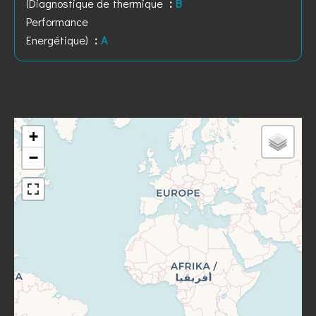
(Diagnostique de
thermique
B
Performance
Energétique)
A
+
−