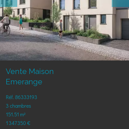
Vente Maison
Emerange
Réf. 86333193
3 chambres
151.51 m²
1 347 350 €