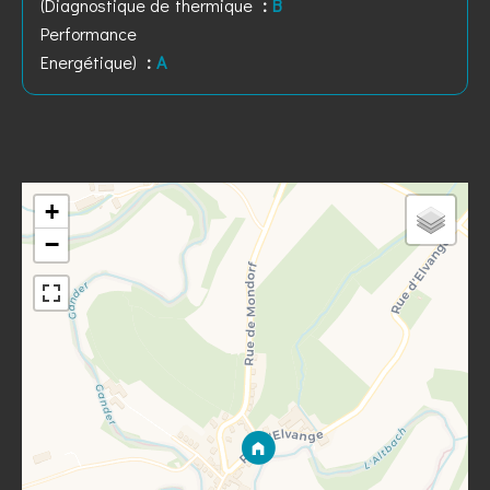
(Diagnostique de
thermique
B
Performance
Energétique)
A
+
−