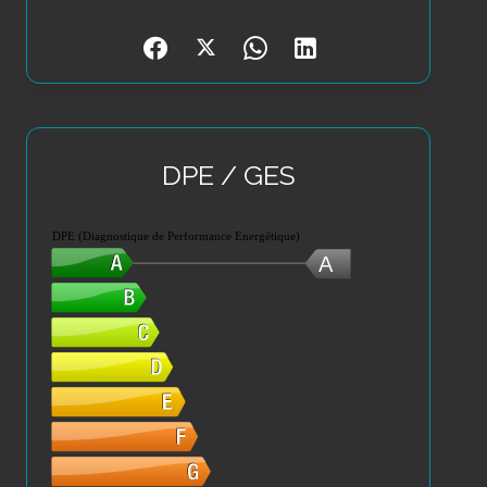
DPE / GES
DPE (Diagnostique de Performance Energétique)
A