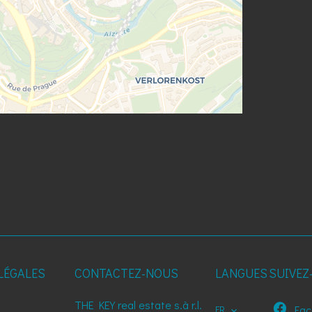
LÉGALES
CONTACTEZ-NOUS
LANGUES
SUIVEZ
THE KEY real estate s.à r.l.
Fac
FR