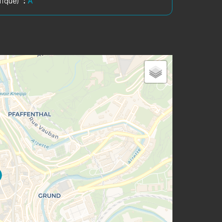
tique)
A