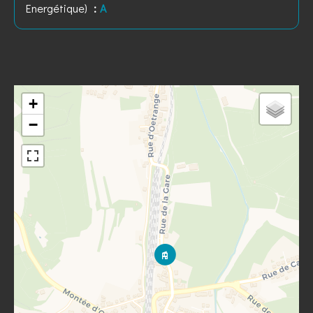
Energétique)
A
+
−