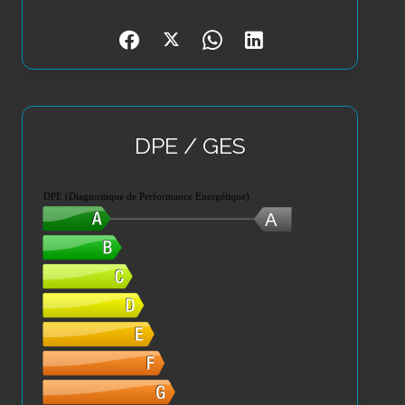
DPE / GES
DPE (Diagnostique de Performance Energétique)
A