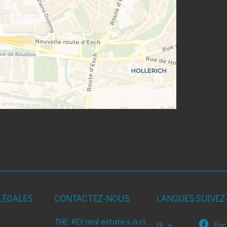
LÉGALES
CONTACTEZ-NOUS
LANGUES
SUIVEZ
THE KEY real estate s.à r.l.
Fac
FR