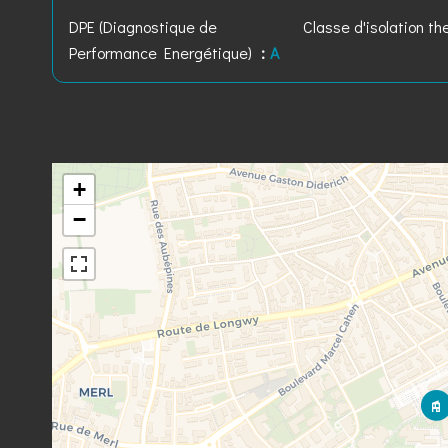
DPE (Diagnostique de
Classe d'isolation t
Performance Energétique)
A
+
−