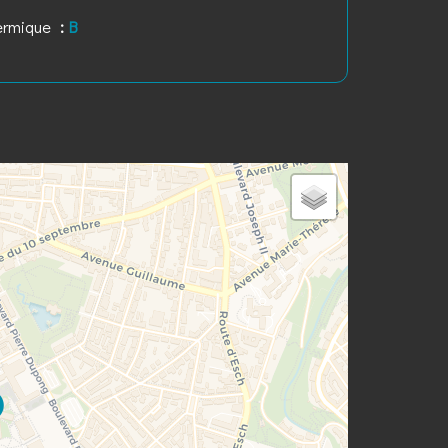
hermique
B